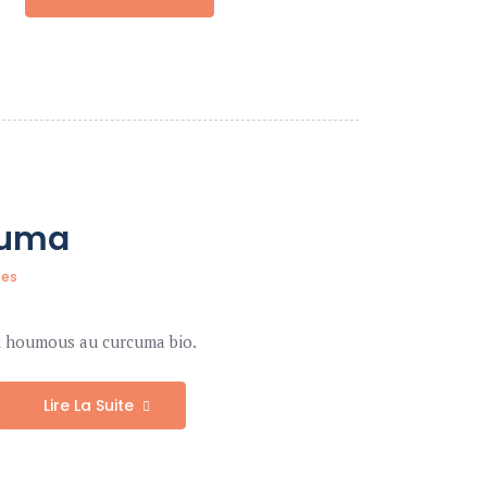
cuma
tes
ux houmous au curcuma bio.
Lire La Suite