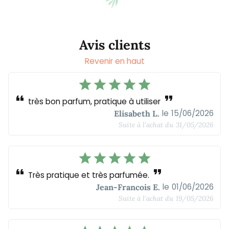
Avis clients
Revenir en haut
star
star
star
star
star
format_quote
format_quote
très bon parfum, pratique à utiliser
le
15/06/2026
Elisabeth L.
Suite à l'achat du
31/05/2026
star
star
star
star
star
format_quote
format_quote
Très pratique et très parfumée.
le
01/06/2026
Jean-Francois E.
Suite à l'achat du
19/05/2026