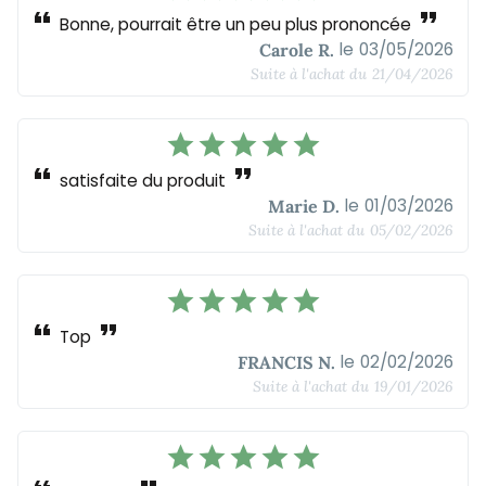
format_quote
format_quote
Bonne, pourrait être un peu plus prononcée
le
03/05/2026
Carole R.
Suite à l'achat du
21/04/2026
star
star
star
star
star
format_quote
format_quote
satisfaite du produit
le
01/03/2026
Marie D.
Suite à l'achat du
05/02/2026
star
star
star
star
star
format_quote
format_quote
Top
le
02/02/2026
FRANCIS N.
Suite à l'achat du
19/01/2026
star
star
star
star
star