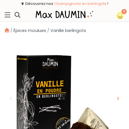
🍄 Découvrez nos
Champignons en berlingots
!
0
Épices moulues
Vanille berlingots
keyboard_arrow_left
keyboard_arrow_right
Précédent
Suiv