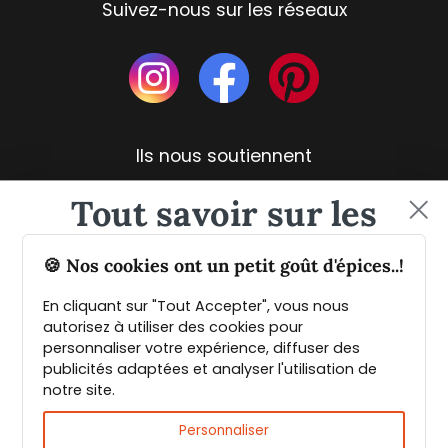
Suivez-nous sur les réseaux
Ils nous soutiennent
Tout savoir sur les
épices et leurs usages
🍪 Nos cookies ont un petit goût d'épices..!
En cliquant sur "Tout Accepter", vous nous
Guide PDF offert !
autorisez à utiliser des cookies pour
personnaliser votre expérience, diffuser des
publicités adaptées et analyser l'utilisation de
Inscrivez vous à notre Newsletter et
notre site.
téléchargez gratuitement le guide des
Livraison rapide et fiable
épices de Max Daumin,
un guide numérique
Personnaliser