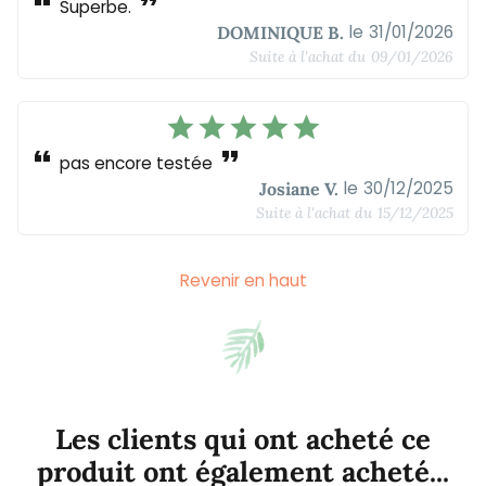
format_quote
format_quote
Superbe.
le
31/01/2026
DOMINIQUE B.
Suite à l'achat du
09/01/2026
star
star
star
star
star
format_quote
format_quote
pas encore testée
le
30/12/2025
Josiane V.
Suite à l'achat du
15/12/2025
Revenir en haut
Les clients qui ont acheté ce
produit ont également acheté...