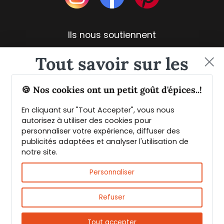
Ils nous soutiennent
Tout savoir sur les
épices et leurs usages
🍪 Nos cookies ont un petit goût d'épices..!
En cliquant sur "Tout Accepter", vous nous
Guide PDF offert !
autorisez à utiliser des cookies pour
personnaliser votre expérience, diffuser des
publicités adaptées et analyser l'utilisation de
Inscrivez vous à notre Newsletter et
notre site.
téléchargez gratuitement le guide des
Livraison rapide et fiable
épices de Max Daumin,
un guide numérique
Personnaliser
pour vous familiariser avec les épices et
leurs usages
!
Refuser
Tout accepter