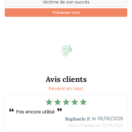
Prévenez-moi
Avis clients
Revenir en haut
star
star
star
star
star
format_quote
format_quote
Pas encore utilisé
le
08/06/2026
Raphaele P.
Suite à l'achat du
27/05/2026