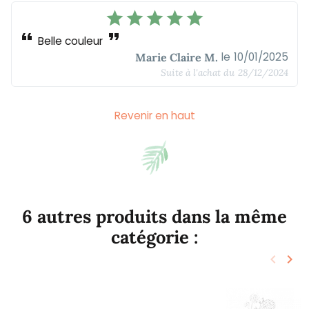
star
star
star
star
star
format_quote
format_quote
Belle couleur
le
10/01/2025
Marie Claire M.
Suite à l'achat du
28/12/2024
Revenir en haut
6 autres produits dans la même
catégorie :
keyboard_arrow_left
keyboard_arrow_right
Précéd
Sui