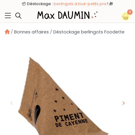
8
📦 Déstockage :
berlingots à tout-petits prix
! 🎁
0
Bonnes affaires
Déstockage berlingots Foodette
keyboard_arrow_left
keyboard_arrow_right
Précédent
Suiv