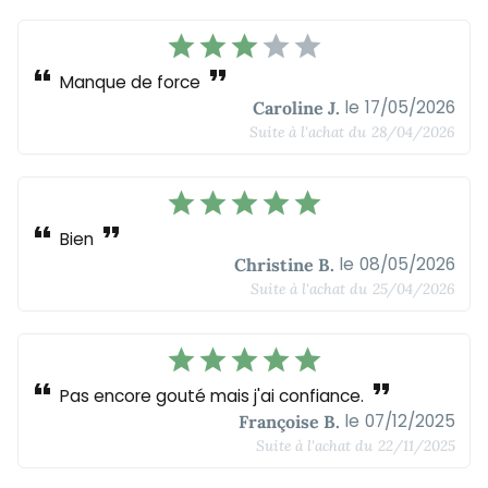
star
star
star
star
star
format_quote
format_quote
Manque de force
le
17/05/2026
Caroline J.
Suite à l'achat du
28/04/2026
star
star
star
star
star
format_quote
format_quote
Bien
le
08/05/2026
Christine B.
Suite à l'achat du
25/04/2026
star
star
star
star
star
format_quote
format_quote
Pas encore gouté mais j'ai confiance.
le
07/12/2025
Françoise B.
Suite à l'achat du
22/11/2025