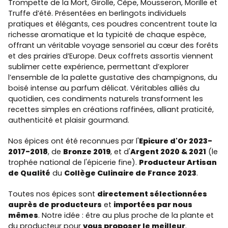
Trompette de la Mort, Girolle, Cèpe, Mousseron, Morille et
Truffe d’été. Présentées en berlingots individuels
pratiques et élégants, ces poudres concentrent toute la
richesse aromatique et la typicité de chaque espèce,
offrant un véritable voyage sensoriel au cœur des forêts
et des prairies d’Europe. Deux coffrets assortis viennent
sublimer cette expérience, permettant d’explorer
l’ensemble de la palette gustative des champignons, du
boisé intense au parfum délicat. Véritables alliés du
quotidien, ces condiments naturels transforment les
recettes simples en créations raffinées, alliant praticité,
authenticité et plaisir gourmand.
Nos épices ont été reconnues par l'
Epicure d'Or 2023-
2017-2018
, de
Bronze 2019
, et d'
Argent 2020 & 2021
(le
trophée national de l'épicerie fine).
Producteur Artisan
de Qualité
du
Collège Culinaire de France 2023
.
Toutes nos épices sont
directement sélectionnées
auprès de producteurs
et
importées par nous
mêmes
. Notre idée : être au plus proche de la plante et
du producteur pour
vous proposer le meilleur
.