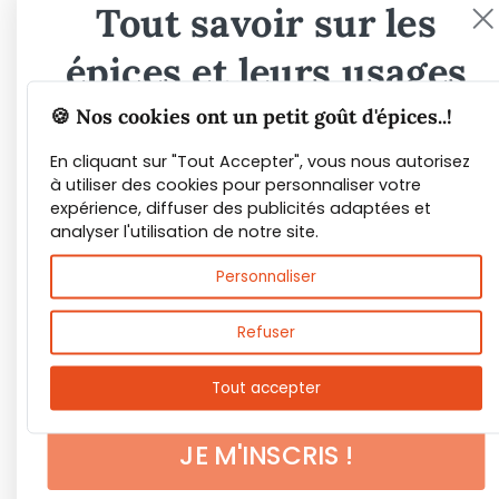
Tout savoir sur les
épices et leurs usages
🍪 Nos cookies ont un petit goût d'épices..!
Guide PDF offert !
En cliquant sur "Tout Accepter", vous nous autorisez
à utiliser des cookies pour personnaliser votre
Inscrivez vous à notre Newsletter et
expérience, diffuser des publicités adaptées et
téléchargez gratuitement le guide des
analyser l'utilisation de notre site.
épices de Max Daumin,
un guide numérique
Personnaliser
pour vous familiariser avec les épices et
leurs usages
!
Refuser
Tout accepter
JE M'INSCRIS !