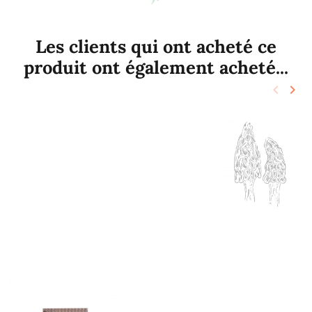
Les clients qui ont acheté ce
produit ont également acheté...
keyboard_arrow_left
keyboard_arrow_right
Précéd
Sui