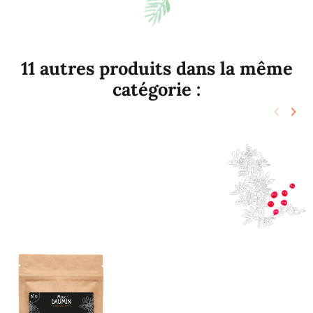
11 autres produits dans la même
catégorie :
keyboard_arrow_left
keyboard_arrow_right
Précéd
Sui