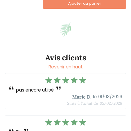
Ajouter au panier
Avis clients
Revenir en haut
star
star
star
star
star
format_quote
format_quote
pas encore utilsé
le
01/03/2026
Marie D.
Suite à l'achat du
05/02/2026
star
star
star
star
star
format_quote
format_quote