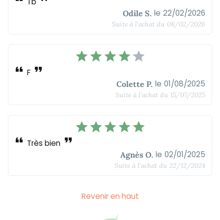
Tb
le
22/02/2026
Odile S.
Suite à l'achat du
08/02/2026
star
star
star
star
star
format_quote
format_quote
F
le
01/08/2025
Colette P.
Suite à l'achat du
15/07/2025
star
star
star
star
star
format_quote
format_quote
Très bien
le
02/01/2025
Agnès O.
Suite à l'achat du
22/12/2024
Revenir en haut