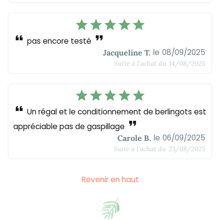
star
star
star
star
star
format_quote
format_quote
pas encore testé
le
08/09/2025
Jacqueline T.
Suite à l'achat du
14/08/2025
star
star
star
star
star
format_quote
Un régal et le conditionnement de berlingots est
format_quote
appréciable pas de gaspillage
le
06/09/2025
Carole B.
Suite à l'achat du
23/08/2025
Revenir en haut