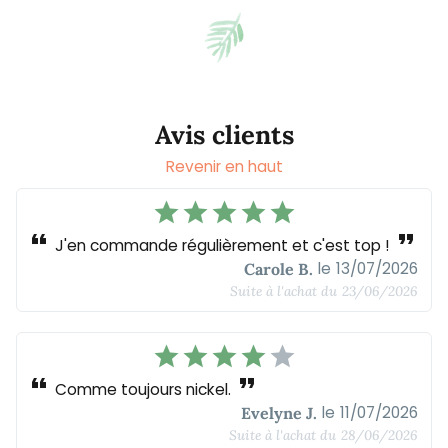
Avis clients
Revenir en haut
star
star
star
star
star
format_quote
format_quote
J'en commande régulièrement et c'est top !
le
13/07/2026
Carole B.
Suite à l'achat du
23/06/2026
star
star
star
star
star
format_quote
format_quote
Comme toujours nickel.
le
11/07/2026
Evelyne J.
Suite à l'achat du
28/06/2026