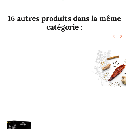
16 autres produits dans la même
catégorie :
keyboard_arrow_left
keyboard_arrow_right
Précéd
Sui