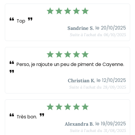
star
star
star
star
star
format_quote
format_quote
Top
le
20/10/2025
Sandrine S.
Suite à l'achat du
06/10/2025
star
star
star
star
star
format_quote
Perso, je rajoute un peu de piment de Cayenne.
format_quote
le
12/10/2025
Christian K.
Suite à l'achat du
28/09/2025
star
star
star
star
star
format_quote
format_quote
Très bon.
le
19/09/2025
Alexandra B.
Suite à l'achat du
31/08/2025