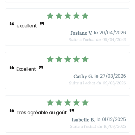
star
star
star
star
star
format_quote
format_quote
excellent
le
20/04/2026
Josiane V.
Suite à l'achat du
08/04/2026
star
star
star
star
star
format_quote
format_quote
Excellent
le
27/03/2026
Cathy G.
Suite à l'achat du
09/03/2026
star
star
star
star
star
format_quote
format_quote
Très agréable au goût
le
01/12/2025
Isabelle B.
Suite à l'achat du
16/09/2025