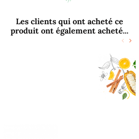
Les clients qui ont acheté ce
produit ont également acheté...
keyboard_arrow_left
keyboard_arrow_right
Précéd
Sui