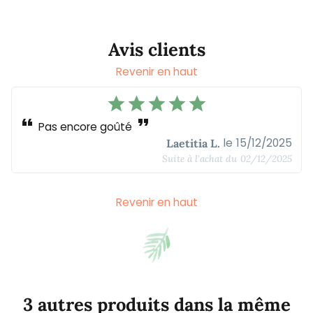
Avis clients
Revenir en haut
star
star
star
star
star
format_quote
format_quote
Pas encore goûté
le
15/12/2025
Laetitia L.
Suite à l'achat du
02/12/2025
Revenir en haut
3 autres produits dans la même