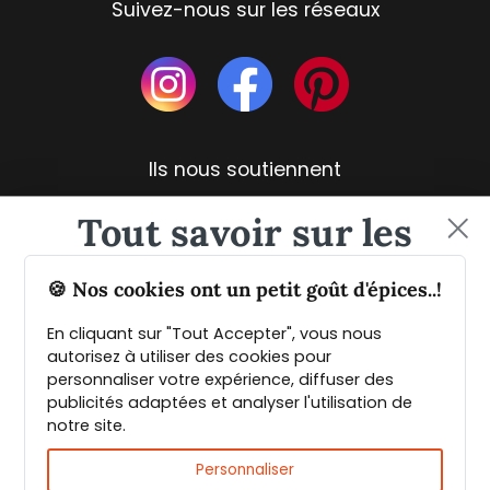
Suivez-nous sur les réseaux
Ils nous soutiennent
Tout savoir sur les
épices et leurs usages
🍪 Nos cookies ont un petit goût d'épices..!
En cliquant sur "Tout Accepter", vous nous
Guide PDF offert !
autorisez à utiliser des cookies pour
personnaliser votre expérience, diffuser des
publicités adaptées et analyser l'utilisation de
Inscrivez vous à notre Newsletter et
notre site.
téléchargez gratuitement le guide des
Livraison rapide et fiable
épices de Max Daumin,
un guide numérique
Personnaliser