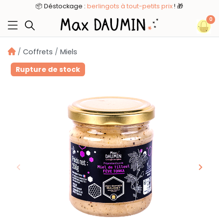
8
📦 Déstockage :
berlingots à tout-petits prix
! 🎁
0
Coffrets
Miels
Rupture de stock
keyboard_arrow_left
keyboard_arrow_right
Précédent
Suiv