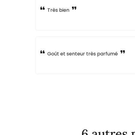
format_quote
format_quote
Très bien
format_quote
format_quote
Goût et senteur très parfumé
6 autres 