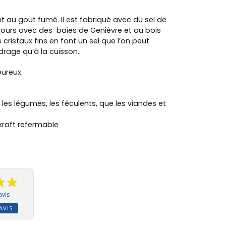
nt au gout fumé. Il est fabriqué avec du sel de
jours avec des baies de Genièvre et au bois
 cristaux fins en font un sel que l’on peut
drage qu’à la cuisson.
oureux.
c les légumes, les féculents, que les viandes et
raft refermable
avis
AVIS