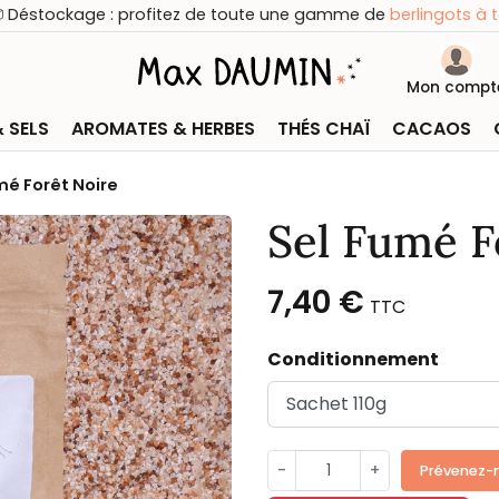
ckage : profitez de toute une gamme de
berlingots à tout-peti
Mon compt
& SELS
AROMATES & HERBES
THÉS CHAÏ
CACAOS
mé Forêt Noire
Sel Fumé F
7,40 €
TTC
Conditionnement
-
+
Prévenez-m