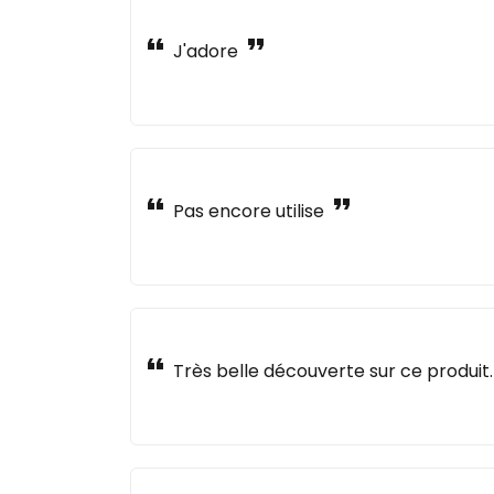
format_quote
format_quote
J'adore
format_quote
format_quote
Pas encore utilise
format_quote
Très belle découverte sur ce produit