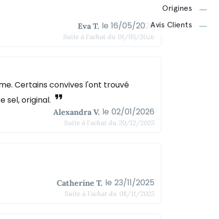
Origines
le
16/05/2026
Eva T.
Avis Clients
Suite à l'achat du
01/05/2026
rme. Certains convives l'ont trouvé
format_quote
 sel, original.
le
02/01/2026
Alexandra V.
Suite à l'achat du
20/12/2025
le
23/11/2025
Catherine T.
Suite à l'achat du
08/11/2025