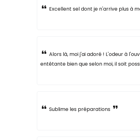
format_quote
Excellent sel dont je n'arrive plus à 
format_quote
Alors là, moi j'ai adoré ! L'odeur à l
entêtante bien que selon moi, il soit pos
format_quote
format_quote
Sublime les préparations