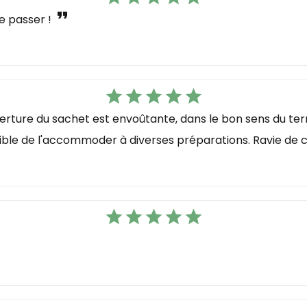
format_quote
me passer !
star
star
star
star
star
'ouverture du sachet est envoûtante, dans le bon sens du te
sible de l'accommoder à diverses préparations. Ravie de ce
star
star
star
star
star