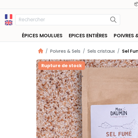
📦 Désto
ÉPICES MOULUES
EPICES ENTIÈRES
POIVRES 
Poivres & Sels
Sels cristaux
Sel Fu
Rupture de stock