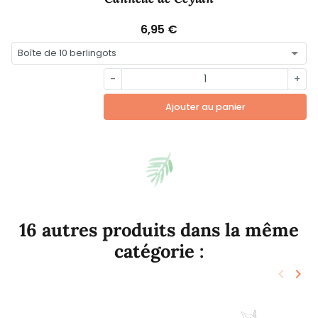
6,95 €
-
+
Ajouter au panier
16 autres produits dans la même
catégorie :
keyboard_arrow_left
keyboard_arrow_right
Précéd
Sui