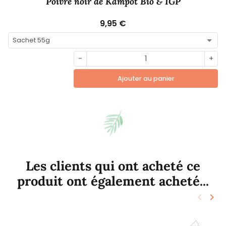
Poivre noir de Kampot Bio & IGP
9,95 €
-
+
Ajouter au panier
Les clients qui ont acheté ce
produit ont également acheté...
keyboard_arrow_left
keyboard_arrow_right
Précéd
Sui