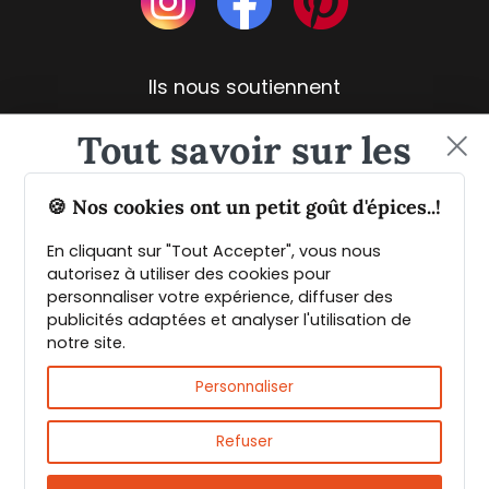
Ils nous soutiennent
Tout savoir sur les
épices et leurs usages
🍪 Nos cookies ont un petit goût d'épices..!
En cliquant sur "Tout Accepter", vous nous
Guide PDF offert !
autorisez à utiliser des cookies pour
personnaliser votre expérience, diffuser des
publicités adaptées et analyser l'utilisation de
Inscrivez vous à notre Newsletter et
notre site.
téléchargez gratuitement le guide des
Livraison rapide et fiable
épices de Max Daumin,
un guide numérique
Personnaliser
pour vous familiariser avec les épices et
leurs usages
!
Refuser