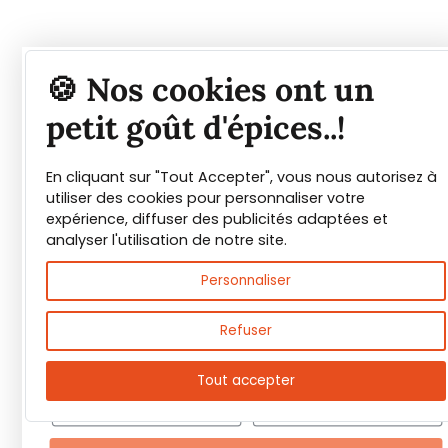
Tout savoir sur les
🍪 Nos cookies ont un
épices et leurs usages
petit goût d'épices..!
En cliquant sur "Tout Accepter", vous nous autorisez à
Guide PDF offert !
utiliser des cookies pour personnaliser votre
expérience, diffuser des publicités adaptées et
Inscrivez vous à notre Newsletter et
analyser l'utilisation de notre site.
téléchargez gratuitement le guide des
Personnaliser
épices de Max Daumin,
un guide numérique
pour vous familiariser avec les épices et
Refuser
leurs usages
!
Tout accepter