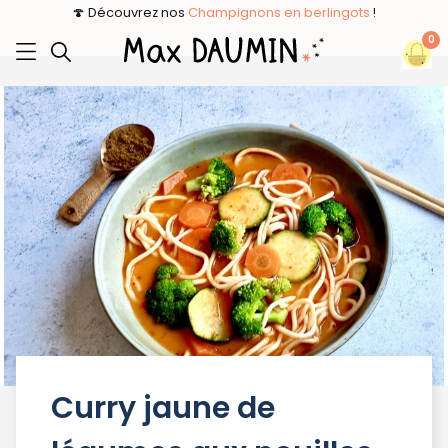
🍄 Découvrez nos
Champignons en berlingots
!
0
Curry jaune de