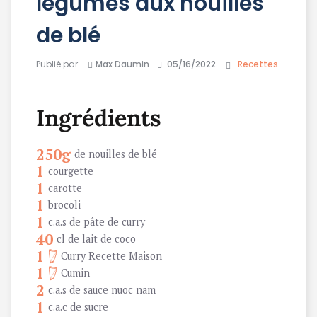
légumes aux nouilles
de blé
Publié par
Max Daumin
05/16/2022
Recettes
Ingrédients
250g
de nouilles de blé
1
courgette
1
carotte
1
brocoli
1
c.a.s de pâte de curry
40
cl de lait de coco
1
Curry Recette Maison
1
Cumin
2
c.a.s de sauce nuoc nam
1
c.a.c de sucre