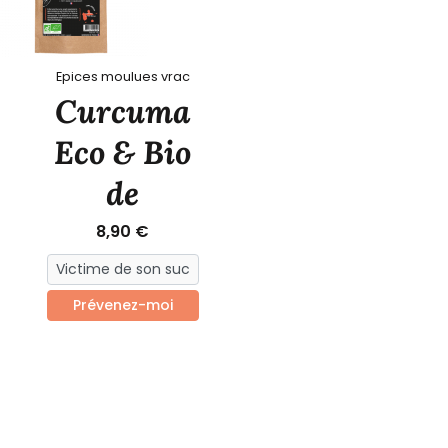
Epices moulues vrac
Curcuma
Eco & Bio
de
Guadeloupe
8,90 €
vrac
Prévenez-moi