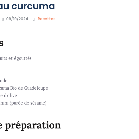
au curcuma
09/19/2024
Recettes
s
uits et égouttés
Inde
urcuma Bio de Guadeloupe
e d'olive
ahini (purée de sésame)
e préparation