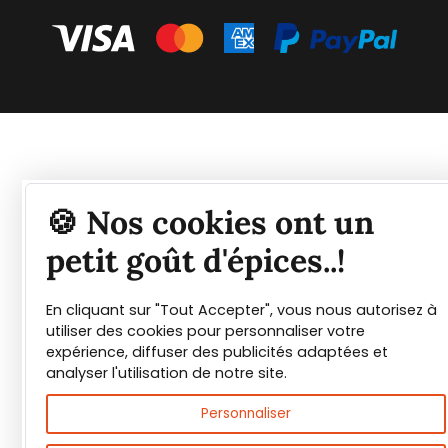
Tout savoir sur les
🍪 Nos cookies ont un
épices et leurs usages
petit goût d'épices..!
En cliquant sur "Tout Accepter", vous nous autorisez à
Guide PDF offert !
utiliser des cookies pour personnaliser votre
expérience, diffuser des publicités adaptées et
Inscrivez vous à notre Newsletter et
analyser l'utilisation de notre site.
téléchargez gratuitement le guide des
Personnaliser
épices de Max Daumin,
un guide numérique