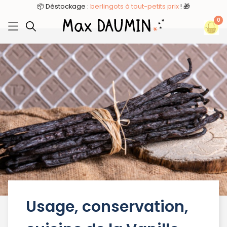
8
📦 Déstockage :
berlingots à tout-petits prix
! 🎁
0
Usage, conservation,