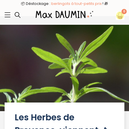
📦 Déstockage :
berlingots à tout-petits prix
! 🎁
0
Les Herbes de