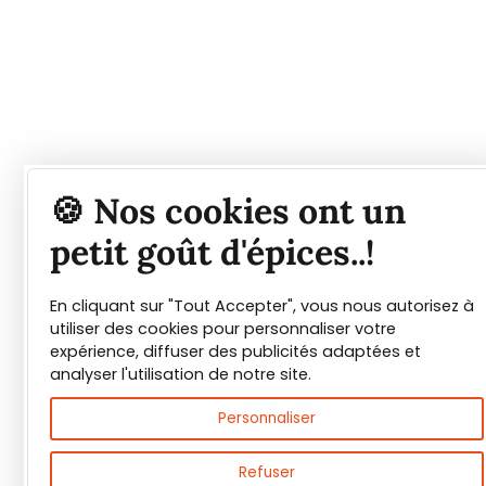
Tout savoir sur les
🍪 Nos cookies ont un
épices et leurs usages
petit goût d'épices..!
En cliquant sur "Tout Accepter", vous nous autorisez à
Guide PDF offert !
utiliser des cookies pour personnaliser votre
expérience, diffuser des publicités adaptées et
Inscrivez vous à notre Newsletter et
analyser l'utilisation de notre site.
téléchargez gratuitement le guide des
Personnaliser
épices de Max Daumin,
un guide numérique
pour vous familiariser avec les épices et
Refuser