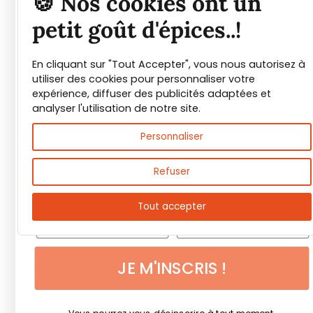
🍪 Nos cookies ont un
épices et leurs usages
petit goût d'épices..!
En cliquant sur "Tout Accepter", vous nous autorisez à
Guide PDF offert !
utiliser des cookies pour personnaliser votre
expérience, diffuser des publicités adaptées et
Inscrivez vous à notre Newsletter et
analyser l'utilisation de notre site.
téléchargez gratuitement le guide des
Personnaliser
épices de Max Daumin,
un guide numérique
pour vous familiariser avec les épices et
Refuser
leurs usages
!
Tout accepter
JE M'INSCRIS !