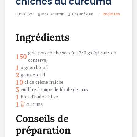
chiches au curcuma
Publié par
Max Daumin
08/06/2018
Recettes
Ingrédients
g de pois chiche secs (ou 250 g déjà cuits en
150
conserve)
1
oignon blond
2
gousses d'ail
10
cl de crème fraîche
3
cuillère à soupe de fécule de maïs
1
filet d'huile d'olive
1
curcuma
Conseils de
préparation