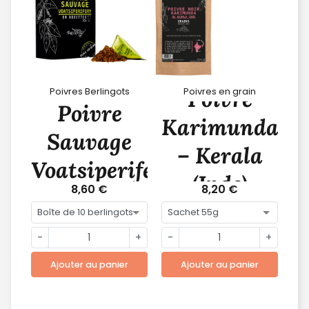
Poivre
Poivres Berlingots
Poivres en grain
Poivre
Karimunda
Sauvage
– Kerala
Voatsiperifery
(Inde)
8,60 €
8,20 €
-
+
-
+
Ajouter au panier
Ajouter au panier