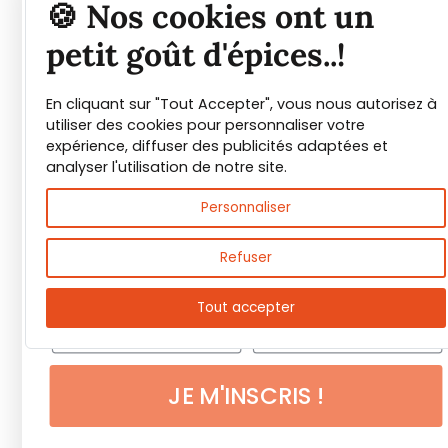
Tout savoir sur les
🍪 Nos cookies ont un
épices et leurs usages
petit goût d'épices..!
En cliquant sur "Tout Accepter", vous nous autorisez à
Guide PDF offert !
utiliser des cookies pour personnaliser votre
expérience, diffuser des publicités adaptées et
Inscrivez vous à notre Newsletter et
analyser l'utilisation de notre site.
téléchargez gratuitement le guide des
Personnaliser
épices de Max Daumin,
un guide numérique
pour vous familiariser avec les épices et
Refuser
leurs usages
!
Tout accepter
JE M'INSCRIS !