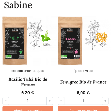
Sabine
Herbes aromatiques
Épices Vrac
Basilic Tulsi Bio de
Fenugrec Bio de France
France
6,20 €
6,90 €
-
+
-
+
Ajouter au panier
Ajouter au panier