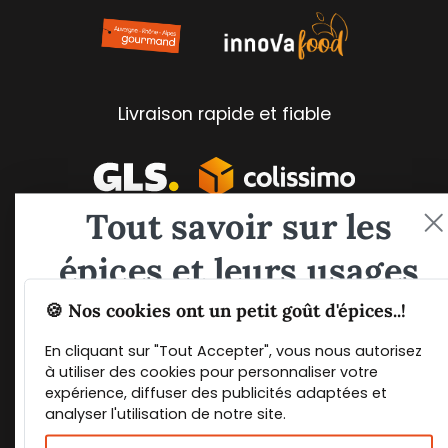
Livraison rapide et fiable
Tout savoir sur les
épices et leurs usages
🍪 Nos cookies ont un petit goût d'épices..!
Paiements 100% sécurisés
Guide PDF offert !
En cliquant sur "Tout Accepter", vous nous autorisez
à utiliser des cookies pour personnaliser votre
Inscrivez vous à notre Newsletter et
expérience, diffuser des publicités adaptées et
téléchargez gratuitement le guide des
analyser l'utilisation de notre site.
épices de Max Daumin,
un guide numérique