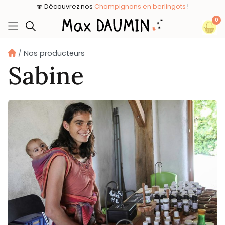
🍄 Découvrez nos
Champignons en berlingots
!
0
Nos producteurs
Sabine