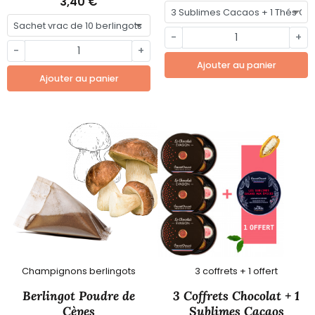
3,40 €
-
+
-
+
Ajouter au panier
Ajouter au panier
Champignons berlingots
3 coffrets + 1 offert
Berlingot Poudre de
3 Coffrets Chocolat + 1
Cèpes
Sublimes Cacaos