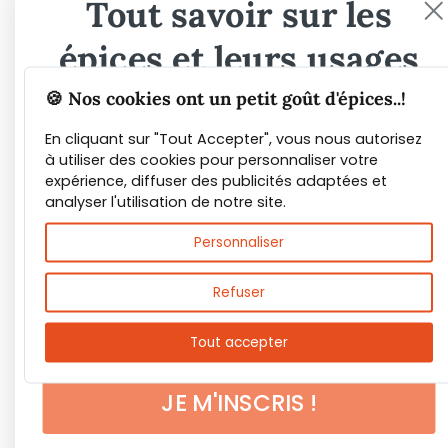
Tout savoir sur les
épices et leurs usages
🍪 Nos cookies ont un petit goût d'épices..!
Guide PDF offert !
En cliquant sur "Tout Accepter", vous nous autorisez
à utiliser des cookies pour personnaliser votre
Inscrivez vous à notre Newsletter et
expérience, diffuser des publicités adaptées et
téléchargez gratuitement le guide des
analyser l'utilisation de notre site.
épices de Max Daumin,
un guide numérique
Personnaliser
pour vous familiariser avec les épices et
leurs usages
!
Refuser
Tout accepter
JE M'INSCRIS !