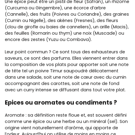
Une épice peut être un pistil de fleur (Safran), un rhizome
(Curcuma ou Gingembre), une écorce d’arbre
(Cannelle), des fruits (Poivres ou Coriandre), des graines
(Cumin ou Nigelle), des akènes (Fresnes), des fleurs
(clou de girofle ou baies de canneliers), un arille (Macis),
des feuilles (Romarin ou thym) une noix (Muscade) ou
encore des zestes (Yuzu ou Combava).
Leur point commun ? Ce sont tous des exhausteurs de
saveurs, ce sont des parfums. Elles viennent entrer dans
la composition de vos plats pour apporter soit une note
de tête tel un poivre Timur saupoudré délicatement
dans une salade, soit une note de cœur avec du cumin
accompagnant des carottes, soit une note de fond
avec un curry intense se diffusant dans tout votre plat.
Epices ou aromates ou condiments ?
Aromate : sa définition reste floue et, est souvent défini
comme une épice ou une herbe ou un minéral (sel). Son
origine vient naturellement d’arôme, qui apporte de
l’odeur. Aujourd’hui on utilise de moins en moins ce