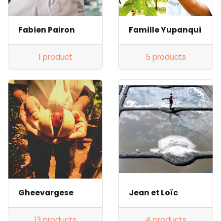
Fabien Pairon
Famille Yupanqui
1 product
5 products
Gheevargese
Jean et Loïc
13 products
4 products