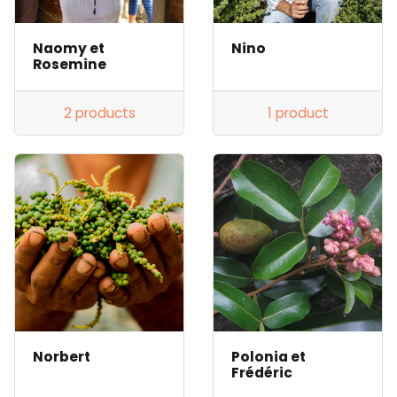
Naomy et
Nino
Rosemine
2 products
1 product
Norbert
Polonia et
Frédéric