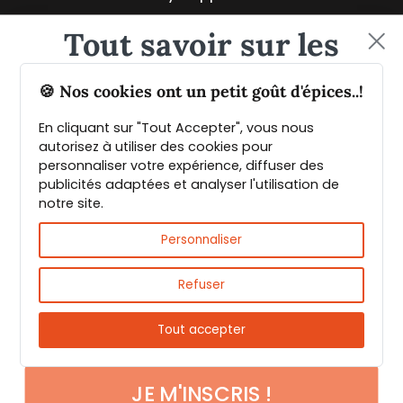
Tout savoir sur les
épices et leurs usages
🍪 Nos cookies ont un petit goût d'épices..!
En cliquant sur "Tout Accepter", vous nous
Guide PDF offert !
autorisez à utiliser des cookies pour
personnaliser votre expérience, diffuser des
publicités adaptées et analyser l'utilisation de
Inscrivez vous à notre Newsletter et
notre site.
téléchargez gratuitement le guide des
Fast & reliable delivery
épices de Max Daumin,
un guide numérique
Personnaliser
pour vous familiariser avec les épices et
leurs usages
!
Refuser
Tout accepter
JE M'INSCRIS !
Payments 100% secure