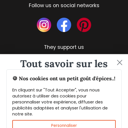
Follow us on social networks
They support us
Tout savoir sur les
épices et leurs usages
🍪 Nos cookies ont un petit goût d'épices..!
En cliquant sur "Tout Accepter", vous nous
Guide PDF offert !
autorisez à utiliser des cookies pour
personnaliser votre expérience, diffuser des
publicités adaptées et analyser l'utilisation de
Inscrivez vous à notre Newsletter et
notre site.
téléchargez gratuitement le guide des
Fast & reliable delivery
épices de Max Daumin,
un guide numérique
Personnaliser