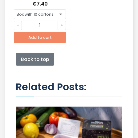
Madagascar
€7.40
-
+
Add to cart
Back to top
Related Posts: