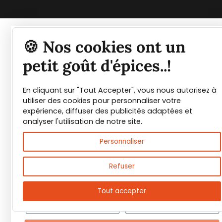
Tout savoir sur les
🍪 Nos cookies ont un
épices et leurs usages
petit goût d'épices..!
En cliquant sur "Tout Accepter", vous nous autorisez à
Guide PDF offert !
utiliser des cookies pour personnaliser votre
expérience, diffuser des publicités adaptées et
Inscrivez vous à notre Newsletter et
analyser l'utilisation de notre site.
téléchargez gratuitement le guide des
Personnaliser
épices de Max Daumin,
un guide numérique
pour vous familiariser avec les épices et
Refuser
leurs usages
!
Tout accepter