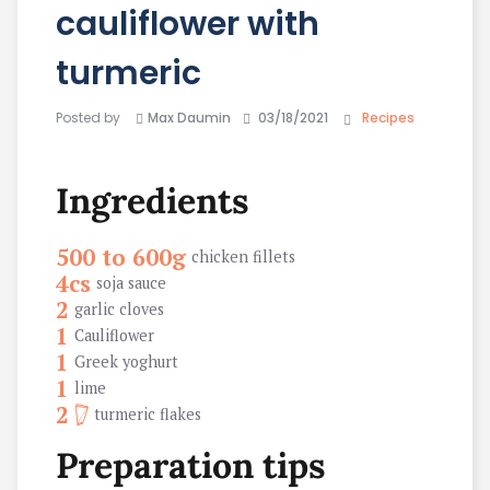
cauliflower with
turmeric
Posted by
Max Daumin
03/18/2021
Recipes
Ingredients
500 to 600g
chicken fillets
4cs
soja sauce
2
garlic cloves
1
Cauliflower
1
Greek yoghurt
1
lime
2
turmeric flakes
Preparation tips