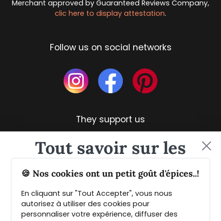
Merchant approved by Guaranteed Reviews Company,
clic here to display attestation
.
Follow us on social networks
They support us
Tout savoir sur les
épices et leurs usages
🍪 Nos cookies ont un petit goût d'épices..!
En cliquant sur "Tout Accepter", vous nous
Guide PDF offert !
autorisez à utiliser des cookies pour
personnaliser votre expérience, diffuser des