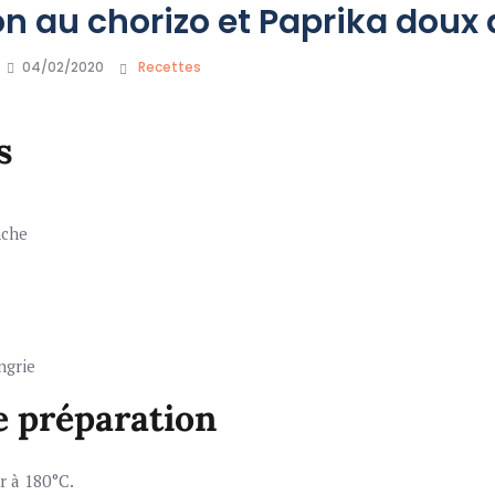
on au chorizo et Paprika doux
04/02/2020
Recettes
s
nche
ngrie
e préparation
r à 180°C.