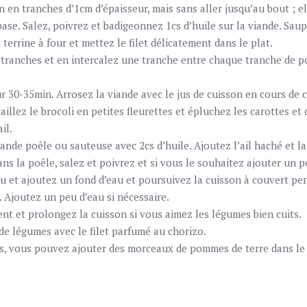
n en tranches d’1cm d’épaisseur, mais sans aller jusqu’au bout ; e
base. Salez, poivrez et badigeonnez 1cs d’huile sur la viande. Sau
 terrine à four et mettez le filet délicatement dans le plat.
 tranches et en intercalez une tranche entre chaque tranche de po
r 30-35min. Arrosez la viande avec le jus de cuisson en cours de 
aillez le brocoli en petites fleurettes et épluchez les carottes et
il.
rande poêle ou sauteuse avec 2cs d’huile. Ajoutez l’ail haché et la
ns la poêle, salez et poivrez et si vous le souhaitez ajouter un p
feu et ajoutez un fond d’eau et poursuivez la cuisson à couvert pe
 Ajoutez un peu d’eau si nécessaire.
nt et prolongez la cuisson si vous aimez les légumes bien cuits.
de légumes avec le filet parfumé au chorizo.
, vous pouvez ajouter des morceaux de pommes de terre dans le 