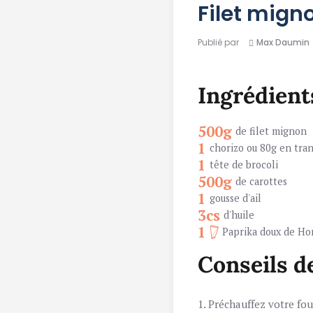
Filet mign
Publié par
Max Daumin
Ingrédient
500g
de filet mignon
1
chorizo ou 80g en tra
1
tête de brocoli
500g
de carottes
1
gousse d'ail
3cs
d'huile
1
Paprika doux de Ho
Conseils d
1. Préchauffez votre fou