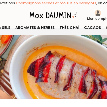
uvrez nos
Champignons séchés et moulus en berlingots
, en c
Mon compt
& SELS
AROMATES & HERBES
THÉS CHAÏ
CACAOS