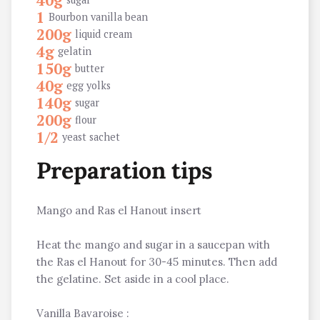
40g
1
Bourbon vanilla bean
200g
liquid cream
4g
gelatin
150g
butter
40g
egg yolks
140g
sugar
200g
flour
1/2
yeast sachet
Preparation tips
Mango and Ras el Hanout insert
Heat the mango and sugar in a saucepan with
the Ras el Hanout for 30-45 minutes. Then add
the gelatine. Set aside in a cool place.
Vanilla Bavaroise :