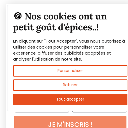
Tout savoir sur les
🍪 Nos cookies ont un
épices et leurs usages
petit goût d'épices..!
En cliquant sur "Tout Accepter", vous nous autorisez à
Guide PDF offert !
utiliser des cookies pour personnaliser votre
expérience, diffuser des publicités adaptées et
Inscrivez vous à notre Newsletter et
analyser l'utilisation de notre site.
téléchargez gratuitement le guide des
Personnaliser
épices de Max Daumin,
un guide numérique
pour vous familiariser avec les épices et
Refuser
leurs usages
!
Tout accepter
JE M'INSCRIS !