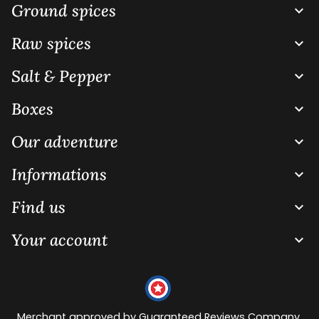
Ground spices

Raw spices

Salt & Pepper

Boxes

Our adventure

Informations

Find us

Your account

Merchant approved by Guaranteed Reviews Company,