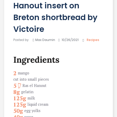
Hanout insert on
Breton shortbread by
Victoire
Posted by
Max Daumin
10/26/2021
Recipes
Ingredients
2
mango
cut into small pieces
5
Ras el Hanout
8g
gelatin
125g
milk
125g
liquid cream
50g
egg yolks
sugar