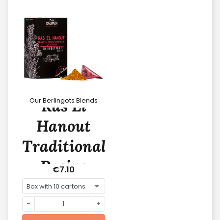
Ras El
Our Berlingots Blends
Hanout
Traditional
Recipe
€7.10
-
+