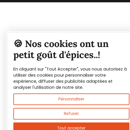
Tout savoir sur les
🍪 Nos cookies ont un
épices et leurs usages
petit goût d'épices..!
En cliquant sur "Tout Accepter", vous nous autorisez à
Guide PDF offert !
utiliser des cookies pour personnaliser votre
expérience, diffuser des publicités adaptées et
Inscrivez vous à notre Newsletter et
analyser l'utilisation de notre site.
téléchargez gratuitement le guide des
Personnaliser
épices de Max Daumin,
un guide numérique
pour vous familiariser avec les épices et
Refuser
leurs usages
!
Tout accepter