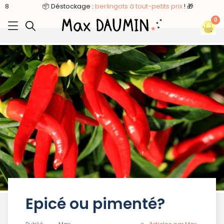
8
📦 Déstockage :
berlingots à tout-petits prix
! 🎁
0
Epicé ou pimenté?