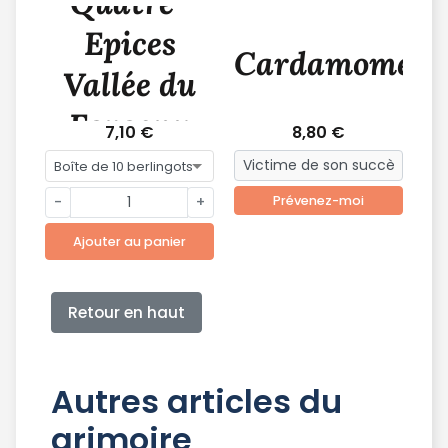
Quatre-
Epices
Cardamome
Vallée du
Faraony
7,10 €
8,80 €
-
+
Prévenez-moi
Ajouter au panier
Retour en haut
Autres articles du
grimoire