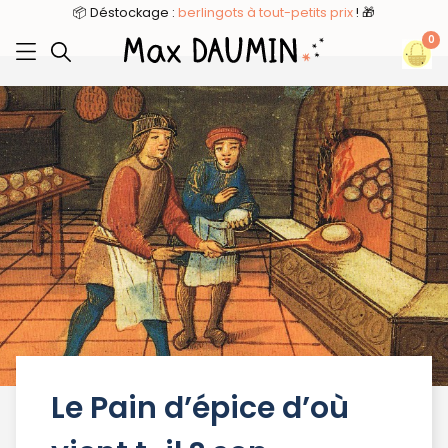
8
📦 Déstockage :
berlingots à tout-petits prix
! 🎁
0
Le Pain d’épice d’où