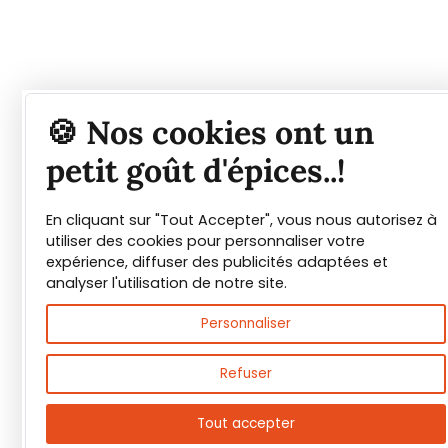
Tout savoir sur les
🍪 Nos cookies ont un
épices et leurs usages
petit goût d'épices..!
En cliquant sur "Tout Accepter", vous nous autorisez à
Guide PDF offert !
utiliser des cookies pour personnaliser votre
expérience, diffuser des publicités adaptées et
Inscrivez vous à notre Newsletter et
analyser l'utilisation de notre site.
téléchargez gratuitement le guide des
Personnaliser
épices de Max Daumin,
un guide numérique
pour vous familiariser avec les épices et
Refuser
leurs usages
!
Tout accepter