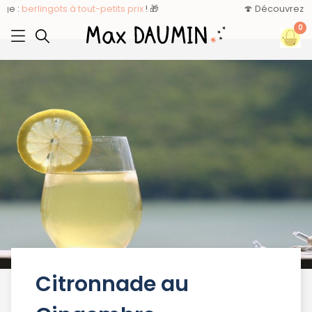
🍄 Découvrez nos
Champignons en berlingots
!
0
Citronnade au