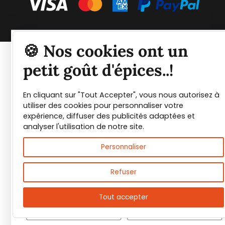
Tout savoir sur les
🍪 Nos cookies ont un
épices et leurs usages
petit goût d'épices..!
En cliquant sur "Tout Accepter", vous nous autorisez à
Guide PDF offert !
utiliser des cookies pour personnaliser votre
expérience, diffuser des publicités adaptées et
Inscrivez vous à notre Newsletter et
analyser l'utilisation de notre site.
téléchargez gratuitement le guide des
Personnaliser
épices de Max Daumin,
un guide numérique
pour vous familiariser avec les épices et
Refuser
leurs usages
!
Tout accepter